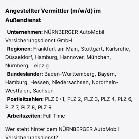
Angestellter Vermittler (m/w/d) im
Außendienst
Unternehmen:
NÜRNBERGER AutoMobil
Versicherungsdienst GmbH
Regionen:
Frankfurt am Main
Stuttgart
Karlsruhe
Düsseldorf
Hamburg
Hannover
München
Nürnberg
Leipzig
Bundesländer:
Baden-Württemberg
Bayern
Hamburg
Hessen
Niedersachsen
Nordrhein-
Westfalen
Sachsen
Postleitzahlen:
PLZ 0+1
PLZ 2
PLZ 3
PLZ 4
PLZ 6
PLZ 7
PLZ 8
PLZ 9
Arbeitszeiten:
Full Time
Wer steht hinter dem NÜRNBERGER AutoMobil
Versicherungsdienst?